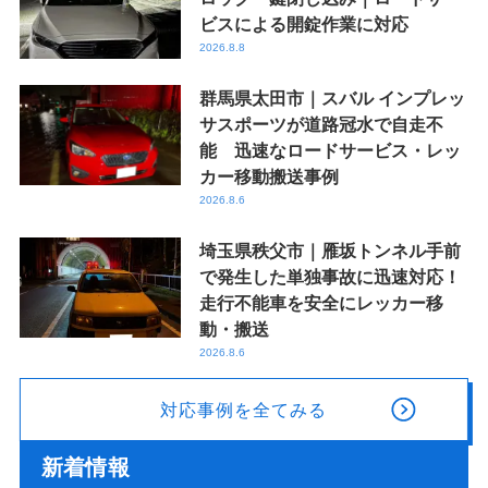
ビスによる開錠作業に対応
2026.8.8
群馬県太田市｜スバル インプレッ
サスポーツが道路冠水で自走不
能 迅速なロードサービス・レッ
カー移動搬送事例
2026.8.6
埼玉県秩父市｜雁坂トンネル手前
で発生した単独事故に迅速対応！
走行不能車を安全にレッカー移
動・搬送
2026.8.6
対応事例を全てみる
新着情報