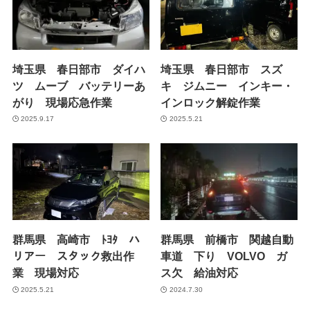
埼玉県 春日部市 ダイハ
埼玉県 春日部市 スズ
ツ ムーブ バッテリーあ
キ ジムニー インキー・
がり 現場応急作業
インロック解錠作業
2025.9.17
2025.5.21
群馬県 高崎市 ﾄﾖﾀ ハ
群馬県 前橋市 関越自動
リアー スタック救出作
車道 下り VOLVO ガ
業 現場対応
ス欠 給油対応
2025.5.21
2024.7.30