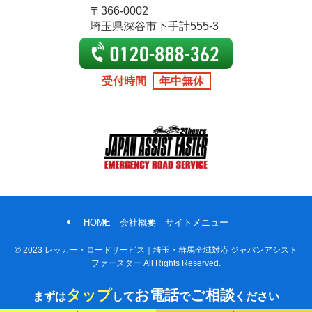
〒366-0002
埼玉県深谷市下手計555-3
受付時間
年中無休
HOME
会社概要
サイトメニュー
©
2023 レッカー・ロードサービス｜埼玉・群馬全域対応 ジャパンアシスト
ファースター All Rights Reserved.
タップ
お電話
ご相談
まずは
して
で
ください