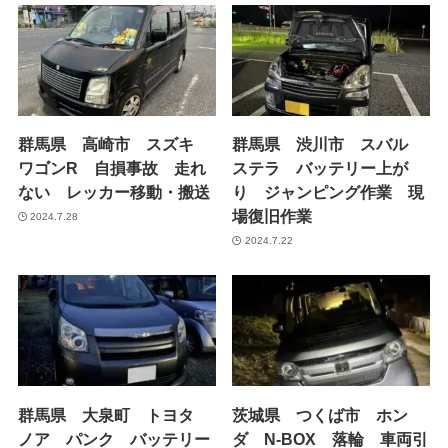
群馬県 高崎市 スズキ
群馬県 渋川市 スバル
ワゴンR 自損事故 走れ
ステラ バッテリー上が
ない レッカー移動・搬送
り ジャンピング作業 現
場復旧作業
2024.7.28
2024.7.22
群馬県 大泉町 トヨタ
茨城県 つくば市 ホン
ノア パンク バッテリー
ダ N-BOX 落輪 車両引