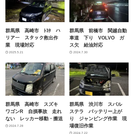
群馬県 高崎市 ﾄﾖﾀ ハ
群馬県 前橋市 関越自動
リアー スタック救出作
車道 下り VOLVO ガ
業 現場対応
ス欠 給油対応
2025.5.21
2024.7.30
群馬県 高崎市 スズキ
群馬県 渋川市 スバル
ワゴンR 自損事故 走れ
ステラ バッテリー上が
ない レッカー移動・搬送
り ジャンピング作業 現
場復旧作業
2024.7.28
2024.7.22