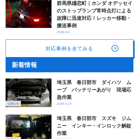
群馬県嬬恋町｜ホンダ オデッセイ
のストップランプ常時点灯による
故障に迅速対応！レッカー移動・
搬送事例
2026.8.6
対応事例を全てみる
新着情報
埼玉県 春日部市 ダイハツ ム
ーブ バッテリーあがり 現場応
急作業
お知らせ
2025.9.17
埼玉県 春日部市 スズキ ジム
ニー インキー・インロック解錠
作業