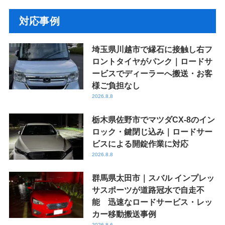
対応事例
埼玉県川越市で縁石に接触し右フ
ロントタイヤがパンク｜ロードサ
ービスでディーラーへ搬送・お客
様ご負担なし
2026.8.8
栃木県佐野市でマツダCX-8のイン
ロック・鍵閉じ込み｜ロードサー
ビスによる開錠作業に対応
2026.8.8
群馬県太田市｜スバル インプレッ
サスポーツが道路冠水で自走不
能 迅速なロードサービス・レッ
カー移動搬送事例
2026.8.6