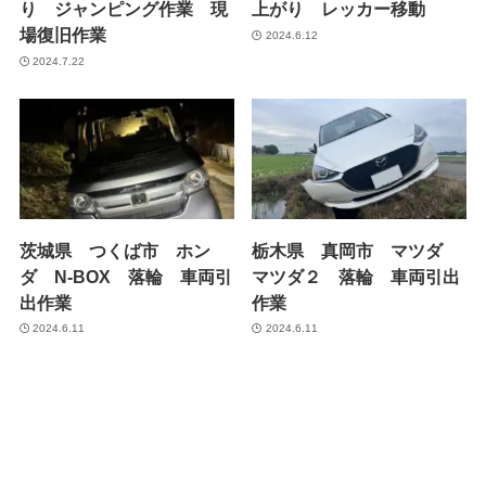
り ジャンピング作業 現
上がり レッカー移動
場復旧作業
2024.6.12
2024.7.22
茨城県 つくば市 ホン
栃木県 真岡市 マツダ
ダ N-BOX 落輪 車両引
マツダ２ 落輪 車両引出
出作業
作業
2024.6.11
2024.6.11