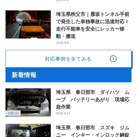
埼玉県秩父市｜雁坂トンネル手前
で発生した単独事故に迅速対応！
走行不能車を安全にレッカー移
動・搬送
2026.8.6
対応事例を全てみる
新着情報
埼玉県 春日部市 ダイハツ ム
ーブ バッテリーあがり 現場応
急作業
お知らせ
2025.9.17
埼玉県 春日部市 スズキ ジム
ニー インキー・インロック解錠