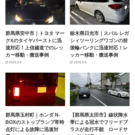
群馬県安中市｜トヨタ マー
栃木県日光市｜スバル レガ
クXのタイヤバーストに迅
シィツーリングワゴンの前
速対応！上信越道でのレッ
後輪パンクに迅速対応！レ
カー移動・搬送事例
ッカー移動・搬送事例
2026.8.6
2026.8.6
群馬県玉村町｜ホンダ N-
【群馬県太田市】線状降水
BOXのストップランプ常時
帯による冠水でフリードプ
点灯による故障に迅速対
ラスが走行不能 ロードサ