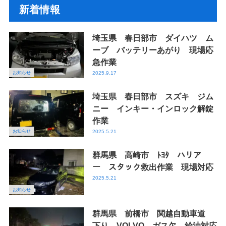
新着情報
埼玉県 春日部市 ダイハツ ム
ーブ バッテリーあがり 現場応
急作業
お知らせ
2025.9.17
埼玉県 春日部市 スズキ ジム
ニー インキー・インロック解錠
作業
お知らせ
2025.5.21
群馬県 高崎市 ﾄﾖﾀ ハリア
ー スタック救出作業 現場対応
2025.5.21
お知らせ
群馬県 前橋市 関越自動車道
下り VOLVO ガス欠 給油対応