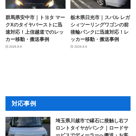
群馬県安中市｜トヨタ マー
栃木県日光市｜スバル レガ
クXのタイヤバーストに迅
シィツーリングワゴンの前
速対応！上信越道でのレッ
後輪パンクに迅速対応！レ
カー移動・搬送事例
ッカー移動・搬送事例
2026.8.6
2026.8.6
対応事例
埼玉県川越市で縁石に接触し右フ
ロントタイヤがパンク｜ロードサ
ービスでディーラーへ搬送・お客