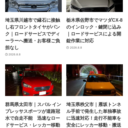
埼玉県川越市で縁石に接触
栃木県佐野市でマツダCX-8
し右フロントタイヤがパン
のインロック・鍵閉じ込み
ク｜ロードサービスでディ
｜ロードサービスによる開
ーラーへ搬送・お客様ご負
錠作業に対応
担なし
2026.8.8
2026.8.8
群馬県太田市｜スバル イン
埼玉県秩父市｜雁坂トンネ
プレッサスポーツが道路冠
ル手前で発生した単独事故
水で自走不能 迅速なロー
に迅速対応！走行不能車を
ドサービス・レッカー移動
安全にレッカー移動・搬送