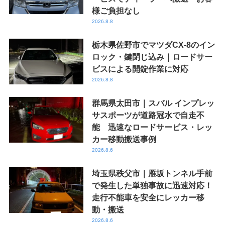
様ご負担なし
2026.8.8
栃木県佐野市でマツダCX-8のイン
ロック・鍵閉じ込み｜ロードサー
ビスによる開錠作業に対応
2026.8.8
群馬県太田市｜スバル インプレッ
サスポーツが道路冠水で自走不
能 迅速なロードサービス・レッ
カー移動搬送事例
2026.8.6
埼玉県秩父市｜雁坂トンネル手前
で発生した単独事故に迅速対応！
走行不能車を安全にレッカー移
動・搬送
2026.8.6