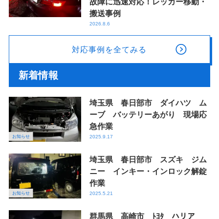
故障に迅速対応！レッカー移動・
搬送事例
2026.8.6
対応事例を全てみる
新着情報
埼玉県 春日部市 ダイハツ ム
ーブ バッテリーあがり 現場応
急作業
お知らせ
2025.9.17
埼玉県 春日部市 スズキ ジム
ニー インキー・インロック解錠
作業
お知らせ
2025.5.21
群馬県 高崎市 ﾄﾖﾀ ハリア