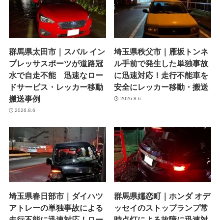
群馬県太田市｜スバル イン
埼玉県秩父市｜雁坂トンネ
プレッサスポーツが道路冠
ル手前で発生した単独事故
水で自走不能 迅速なロー
に迅速対応！走行不能車を
ドサービス・レッカー移動
安全にレッカー移動・搬送
搬送事例
2026.8.6
2026.8.6
埼玉県春日部市｜ダイハツ
群馬県嬬恋町｜ホンダ オデ
アトレーの単独事故による
ッセイのストップランプ常
走行不能に迅速対応！ロー
時点灯による故障に迅速対