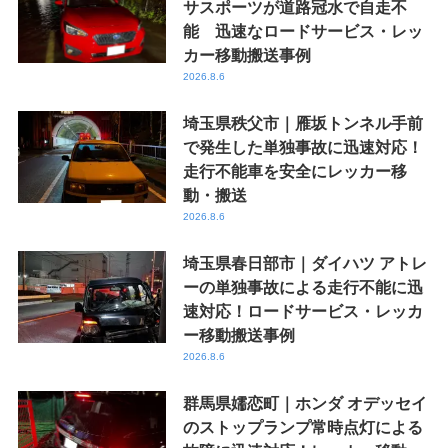
サスポーツが道路冠水で自走不
能 迅速なロードサービス・レッ
カー移動搬送事例
2026.8.6
埼玉県秩父市｜雁坂トンネル手前
で発生した単独事故に迅速対応！
走行不能車を安全にレッカー移
動・搬送
2026.8.6
埼玉県春日部市｜ダイハツ アトレ
ーの単独事故による走行不能に迅
速対応！ロードサービス・レッカ
ー移動搬送事例
2026.8.6
群馬県嬬恋町｜ホンダ オデッセイ
のストップランプ常時点灯による