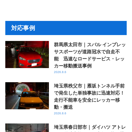
対応事例
群馬県太田市｜スバル インプレッ
サスポーツが道路冠水で自走不
能 迅速なロードサービス・レッ
カー移動搬送事例
2026.8.6
埼玉県秩父市｜雁坂トンネル手前
で発生した単独事故に迅速対応！
走行不能車を安全にレッカー移
動・搬送
2026.8.6
埼玉県春日部市｜ダイハツ アトレ