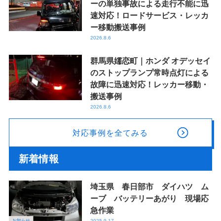
ーの単独事故による走行不能に迅
速対応！ロードサービス・レッカ
ー移動搬送事例
2026.8.6
群馬県嬬恋町｜ホンダ オデッセイ
のストップランプ常時点灯による
故障に迅速対応！レッカー移動・
搬送事例
2026.8.6
対応事例を全てみる
新着情報
埼玉県 春日部市 ダイハツ ム
ーブ バッテリーあがり 現場応
急作業
お知らせ
2025.9.17