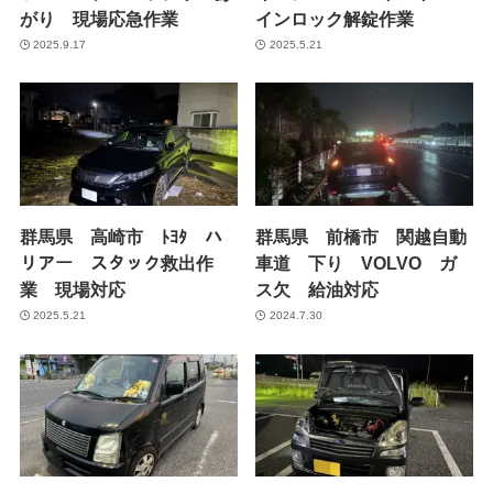
がり 現場応急作業
インロック解錠作業
2025.9.17
2025.5.21
群馬県 高崎市 ﾄﾖﾀ ハ
群馬県 前橋市 関越自動
リアー スタック救出作
車道 下り VOLVO ガ
業 現場対応
ス欠 給油対応
2025.5.21
2024.7.30