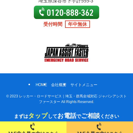
埼玉県深谷市下手計555-3
受付時間
年中無休
HOME
会社概要
サイトメニュー
©
2023 レッカー・ロードサービス｜埼玉・群馬全域対応 ジャパンアシスト
ファースター All Rights Reserved.
タップ
お電話
ご相談
まずは
して
で
ください