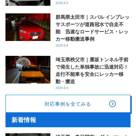
2026.8.8
群馬県太田市｜スバル インプレッ
サスポーツが道路冠水で自走不
能 迅速なロードサービス・レッ
カー移動搬送事例
2026.8.6
埼玉県秩父市｜雁坂トンネル手前
で発生した単独事故に迅速対応！
走行不能車を安全にレッカー移
動・搬送
2026.8.6
対応事例を全てみる
新着情報