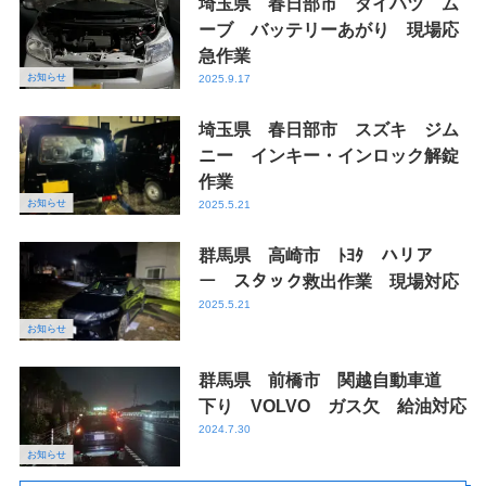
埼玉県 春日部市 ダイハツ ム
ーブ バッテリーあがり 現場応
急作業
お知らせ
2025.9.17
埼玉県 春日部市 スズキ ジム
ニー インキー・インロック解錠
作業
お知らせ
2025.5.21
群馬県 高崎市 ﾄﾖﾀ ハリア
ー スタック救出作業 現場対応
2025.5.21
お知らせ
群馬県 前橋市 関越自動車道
下り VOLVO ガス欠 給油対応
2024.7.30
お知らせ