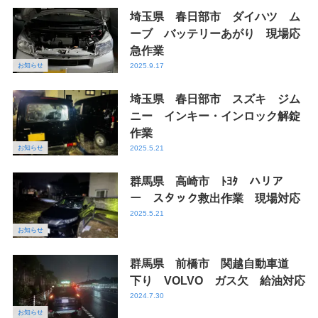
埼玉県 春日部市 ダイハツ ム
ーブ バッテリーあがり 現場応
急作業
お知らせ
2025.9.17
埼玉県 春日部市 スズキ ジム
ニー インキー・インロック解錠
作業
お知らせ
2025.5.21
群馬県 高崎市 ﾄﾖﾀ ハリア
ー スタック救出作業 現場対応
2025.5.21
お知らせ
群馬県 前橋市 関越自動車道
下り VOLVO ガス欠 給油対応
2024.7.30
お知らせ