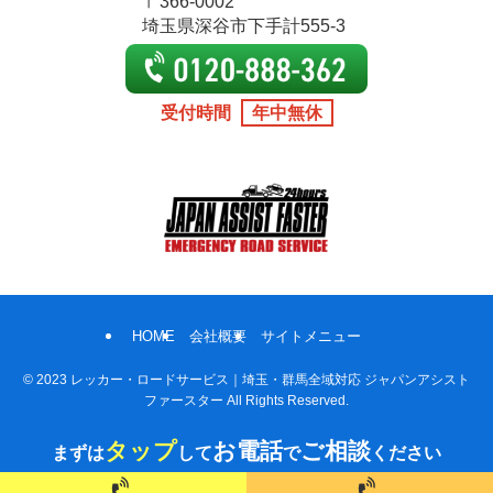
〒366-0002
埼玉県深谷市下手計555-3
受付時間
年中無休
HOME
会社概要
サイトメニュー
©
2023 レッカー・ロードサービス｜埼玉・群馬全域対応 ジャパンアシスト
ファースター All Rights Reserved.
タップ
お電話
ご相談
まずは
して
で
ください