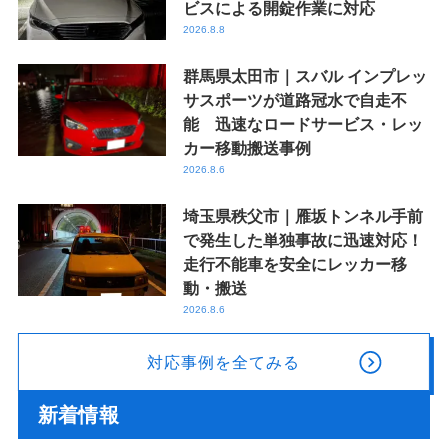
ビスによる開錠作業に対応
2026.8.8
群馬県太田市｜スバル インプレッ
サスポーツが道路冠水で自走不
能 迅速なロードサービス・レッ
カー移動搬送事例
2026.8.6
埼玉県秩父市｜雁坂トンネル手前
で発生した単独事故に迅速対応！
走行不能車を安全にレッカー移
動・搬送
2026.8.6
対応事例を全てみる
新着情報