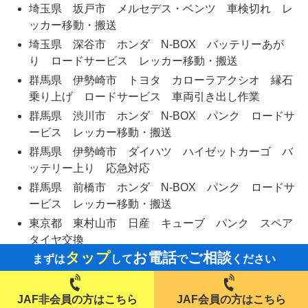
埼玉県 坂戸市 メルセデス・ベンツ 車検切れ レ
ッカー移動・搬送
埼玉県 深谷市 ホンダ N-BOX バッテリーあが
り ロードサービス レッカー移動・搬送
群馬県 伊勢崎市 トヨタ カローラアクシオ 縁石
乗り上げ ロードサービス 車両引き出し作業
群馬県 渋川市 ホンダ N-BOX パンク ロードサ
ービス レッカー移動・搬送
群馬県 伊勢崎市 ダイハツ ハイゼットカーゴ バ
ッテリー上り 応急対応
群馬県 前橋市 ホンダ N-BOX パンク ロードサ
ービス レッカー移動・搬送
東京都 東村山市 日産 キューブ パンク スペア
タイヤ交換
タップ
お電話
ご相談
まずは
して
で
ください
埼玉県 桶川市 トヨタ シエンタ オルタネータ
故障 ロードサービス レッカー移動・搬送
埼玉県 秩父市大滝 トヨタ ノア パンク ロード
JAF非会員の方はこちら
JAF会員の方はこちら