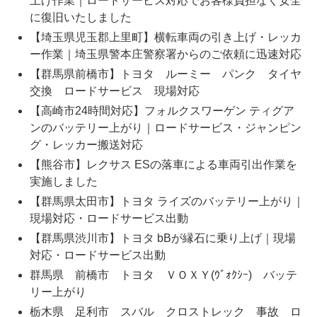
上げ作業｜ロードサービス対応でお客様負担なく安全
に復旧いたしました
【埼玉県児玉郡上里町】横転車両の引き上げ・レッカ
ー作業｜埼玉県警本庄警察署からのご依頼に迅速対応
【群馬県前橋市】トヨタ ルーミー パンク タイヤ
交換 ロードサービス 現場対応
【高崎市24時間対応】フォルクスワーゲン ティグア
ンのバッテリー上がり｜ロードサービス・ジャンピン
グ・レッカー搬送対応
【熊谷市】レクサス ESの落車による車両引出作業を
実施しました
【群馬県太田市】トヨタ ライズのバッテリー上がり｜
現場対応・ロードサービス出動
【群馬県渋川市】トヨタ bBが縁石に乗り上げ｜現場
対応・ロードサービス出動
群馬県 前橋市 トヨタ ＶＯＸＹ(ｳﾞｫｸｼｰ) バッテ
リー上がり
栃木県 足利市 スバル クロストレック 事故 ロ