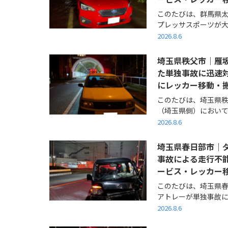
このたびは、群馬県太
プレッサスポーツが大雨
2026.8.6
埼玉県秩父市｜雁
た単独事故に迅速
にレッカー移動・
このたびは、埼玉県
（埼玉県側）において、
2026.8.6
埼玉県春日部市｜ダ
事故による走行不
ービス・レッカー
このたびは、埼玉県
アトレーが単独事故によ
2026.8.6