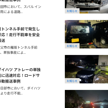
田市において、スバル イン
お知らせ
による道路...
坂トンネル手前で発生し
対応！走行不能車を安全
搬送
お知らせ
秩父市の雁坂トンネル手前
単独事故によ...
イハツ アトレーの単独
能に迅速対応！ロードサ
移動搬送事例
お知らせ
春日部市において、ダイハツ
り走行不能...