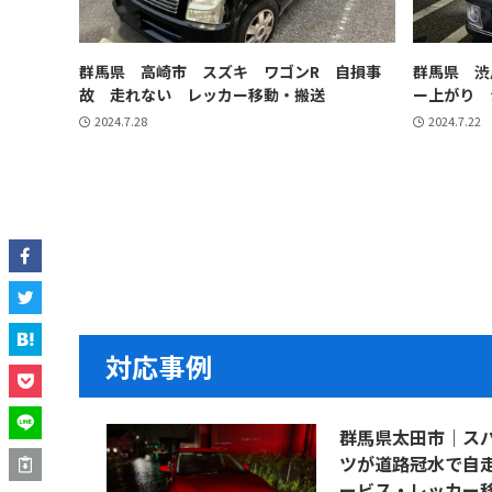
群馬県 高崎市 スズキ ワゴンR 自損事
群馬県 渋
故 走れない レッカー移動・搬送
ー上がり 
2024.7.28
2024.7.22
対応事例
群馬県太田市｜スバ
ツが道路冠水で自
ービス・レッカー