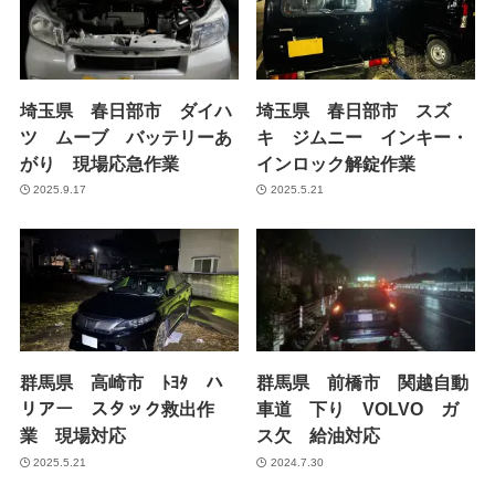
埼玉県 春日部市 ダイハ
埼玉県 春日部市 スズ
ツ ムーブ バッテリーあ
キ ジムニー インキー・
がり 現場応急作業
インロック解錠作業
2025.9.17
2025.5.21
群馬県 高崎市 ﾄﾖﾀ ハ
群馬県 前橋市 関越自動
リアー スタック救出作
車道 下り VOLVO ガ
業 現場対応
ス欠 給油対応
2025.5.21
2024.7.30