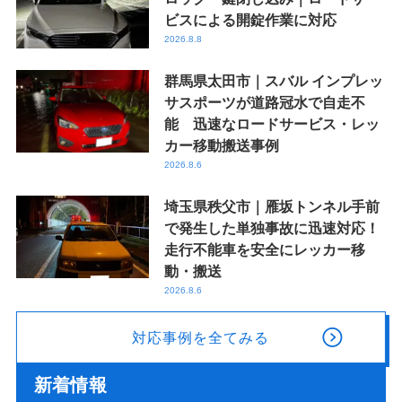
ビスによる開錠作業に対応
2026.8.8
群馬県太田市｜スバル インプレッ
サスポーツが道路冠水で自走不
能 迅速なロードサービス・レッ
カー移動搬送事例
2026.8.6
埼玉県秩父市｜雁坂トンネル手前
で発生した単独事故に迅速対応！
走行不能車を安全にレッカー移
動・搬送
2026.8.6
対応事例を全てみる
新着情報