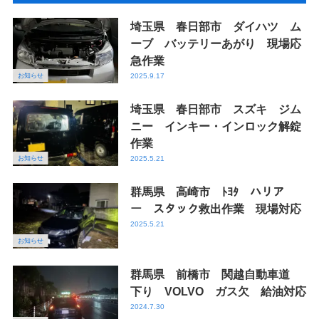
埼玉県 春日部市 ダイハツ ム
ーブ バッテリーあがり 現場応
急作業
お知らせ
2025.9.17
埼玉県 春日部市 スズキ ジム
ニー インキー・インロック解錠
作業
お知らせ
2025.5.21
群馬県 高崎市 ﾄﾖﾀ ハリア
ー スタック救出作業 現場対応
2025.5.21
お知らせ
群馬県 前橋市 関越自動車道
下り VOLVO ガス欠 給油対応
2024.7.30