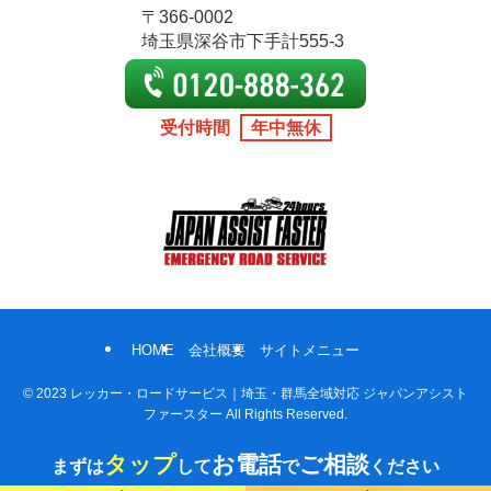
〒366-0002
埼玉県深谷市下手計555-3
受付時間
年中無休
HOME
会社概要
サイトメニュー
©
2023 レッカー・ロードサービス｜埼玉・群馬全域対応 ジャパンアシスト
ファースター All Rights Reserved.
タップ
お電話
ご相談
まずは
して
で
ください