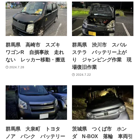
群馬県 高崎市 スズキ
群馬県 渋川市 スバル
ワゴンR 自損事故 走れ
ステラ バッテリー上が
ない レッカー移動・搬送
り ジャンピング作業 現
場復旧作業
2024.7.28
2024.7.22
群馬県 大泉町 トヨタ
茨城県 つくば市 ホン
ノア パンク バッテリー
ダ N-BOX 落輪 車両引