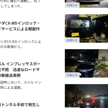
走行中に縁石へ接触し、右フ
お知らせ
てしまった...
ダCX-8のインロック・
ドサービスによる開錠作
お知らせ
ツダCX-8のインロックによ
お客様から...
ル インプレッサスポー
走不能 迅速なロードサ
移動搬送事例
お知らせ
田市において、スバル イン
による道路...
坂トンネル手前で発生し