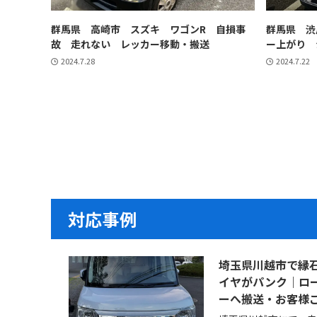
群馬県 高崎市 スズキ ワゴンR 自損事
群馬県 渋
故 走れない レッカー移動・搬送
ー上がり 
2024.7.28
2024.7.22
対応事例
埼玉県川越市で縁
イヤがパンク｜ロ
ーへ搬送・お客様