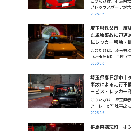
このたびは、群馬県太
プレッサスポーツが大雨
2026.8.6
埼玉県秩父市｜雁
た単独事故に迅速
にレッカー移動・
このたびは、埼玉県
（埼玉県側）において、
2026.8.6
埼玉県春日部市｜ダ
事故による走行不
ービス・レッカー
このたびは、埼玉県
アトレーが単独事故によ
2026.8.6
群馬県嬬恋町｜ホン