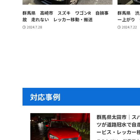
群馬県 高崎市 スズキ ワゴンR 自損事
群馬県 渋
故 走れない レッカー移動・搬送
ー上がり 
2024.7.28
2024.7.22
対応事例
群馬県太田市｜スバ
ツが道路冠水で自
ービス・レッカー