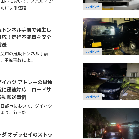
田市において、スバル イン
お知らせ
による道路...
坂トンネル手前で発生し
対応！走行不能車を安全
搬送
お知らせ
秩父市の雁坂トンネル手前
単独事故によ...
イハツ アトレーの単独
能に迅速対応！ロードサ
移動搬送事例
お知らせ
春日部市において、ダイハツ
り走行不能...
ダ オデッセイのストッ