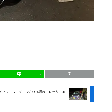
ハツ ムーヴ ｴﾝｼﾞﾝｵｲﾙ漏れ レッカー搬