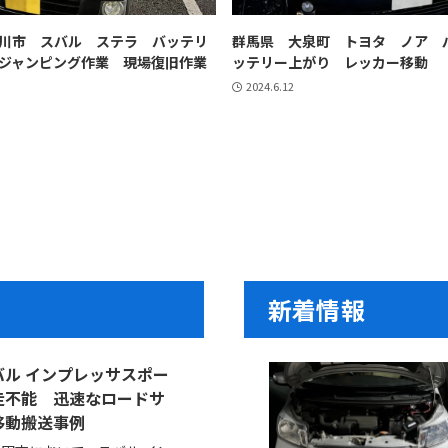
川市 スバル ステラ バッテリ
群馬県 大泉町 トヨタ ノア 
ジャンピング作業 現場復旧作業
ッテリー上がり レッカー移動
2024.6.12
新着情報
ル インプレッサスポー
走不能 迅速なロードサ
移動搬送事例