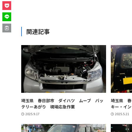
関連記事
埼玉県 春日部市 ダイハツ ムーブ バッ
埼玉県 春
テリーあがり 現場応急作業
キー・イン
2025.9.17
2025.5.21