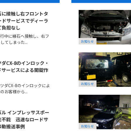
石に接触し右フロントタ
ードサービスでディーラ
ご負担なし
走行中に縁石へ接触し、右フ
お知らせ
てしまった...
ダCX-8のインロック・
ドサービスによる開錠作
お知らせ
ツダCX-8のインロックによ
お客様から...
ル インプレッサスポー
走不能 迅速なロードサ
移動搬送事例
お知らせ