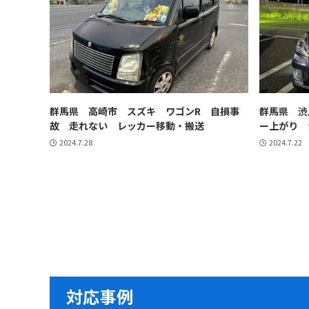
群馬県 高崎市 スズキ ワゴンR 自損事
群馬県 渋
故 走れない レッカー移動・搬送
ー上がり 
2024.7.28
2024.7.22
対応事例