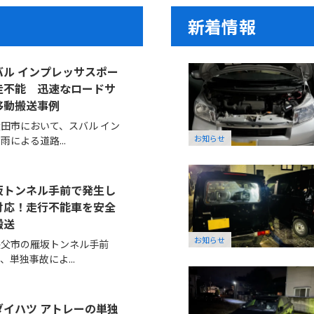
新着情報
ル インプレッサスポー
走不能 迅速なロードサ
移動搬送事例
田市において、スバル イン
お知らせ
による道路...
坂トンネル手前で発生し
対応！走行不能車を安全
搬送
お知らせ
秩父市の雁坂トンネル手前
単独事故によ...
イハツ アトレーの単独