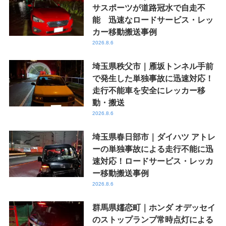
サスポーツが道路冠水で自走不
能 迅速なロードサービス・レッ
カー移動搬送事例
2026.8.6
埼玉県秩父市｜雁坂トンネル手前
で発生した単独事故に迅速対応！
走行不能車を安全にレッカー移
動・搬送
2026.8.6
埼玉県春日部市｜ダイハツ アトレ
ーの単独事故による走行不能に迅
速対応！ロードサービス・レッカ
ー移動搬送事例
2026.8.6
群馬県嬬恋町｜ホンダ オデッセイ
のストップランプ常時点灯による