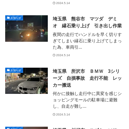
2024.5.14
埼玉県 熊谷市 マツダ デミ
お知らせ
オ 縁石乗り上げ 引き出し作業
夜間の走行でハンドルを早く切りす
ぎてしまい縁石に乗り上げてしまっ
た為、車両引...
2024.5.14
埼玉県 所沢市 ＢＭＷ 3シリ
お知らせ
ーズ 自損事故 走行不能 レッ
カー搬送
何かに接触し走行中に異変を感じシ
ョッピングモールの駐車場に避難
し、自走が難し...
2024.5.14