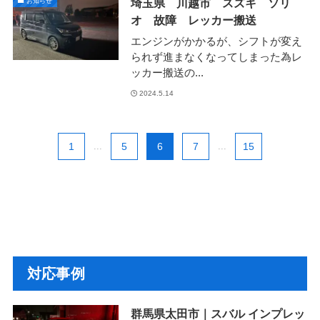
埼玉県 川越市 スズキ ソリ
お知らせ
オ 故障 レッカー搬送
エンジンがかかるが、シフトが変え
られず進まなくなってしまった為レ
ッカー搬送の...
2024.5.14
1
...
5
6
7
...
15
対応事例
群馬県太田市｜スバル インプレッ